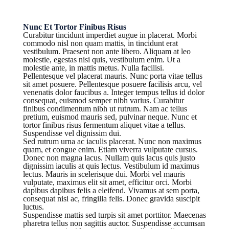
Nunc Et Tortor Finibus Risus
Curabitur tincidunt imperdiet augue in placerat. Morbi
commodo nisl non quam mattis, in tincidunt erat
vestibulum. Praesent non ante libero. Aliquam at leo
molestie, egestas nisi quis, vestibulum enim. Ut a
molestie ante, in mattis metus. Nulla facilisi.
Pellentesque vel placerat mauris. Nunc porta vitae tellus
sit amet posuere. Pellentesque posuere facilisis arcu, vel
venenatis dolor faucibus a. Integer tempus tellus id dolor
consequat, euismod semper nibh varius. Curabitur
finibus condimentum nibh ut rutrum. Nam ac tellus
pretium, euismod mauris sed, pulvinar neque. Nunc et
tortor finibus risus fermentum aliquet vitae a tellus.
Suspendisse vel dignissim dui.
Sed rutrum urna ac iaculis placerat. Nunc non maximus
quam, et congue enim. Etiam viverra vulputate cursus.
Donec non magna lacus. Nullam quis lacus quis justo
dignissim iaculis at quis lectus. Vestibulum id maximus
lectus. Mauris in scelerisque dui. Morbi vel mauris
vulputate, maximus elit sit amet, efficitur orci. Morbi
dapibus dapibus felis a eleifend. Vivamus at sem porta,
consequat nisi ac, fringilla felis. Donec gravida suscipit
luctus.
Suspendisse mattis sed turpis sit amet porttitor. Maecenas
pharetra tellus non sagittis auctor. Suspendisse accumsan