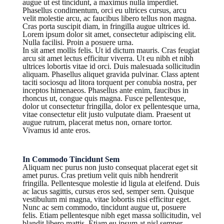
augue ut est tincidunt, a maximus nulla imperdiet.
Phasellus condimentum, orci eu ultrices cursus, arcu
velit molestie arcu, ac faucibus libero tellus non magna.
Cras porta suscipit diam, in fringilla augue ultrices id.
Lorem ipsum dolor sit amet, consectetur adipiscing elit.
Nulla facilisi. Proin a posuere urna.
In sit amet mollis felis. Ut id dictum mauris. Cras feugiat
arcu sit amet lectus efficitur viverra. Ut eu nibh et nibh
ultrices lobortis vitae id orci. Duis malesuada sollicitudin
aliquam. Phasellus aliquet gravida pulvinar. Class aptent
taciti sociosqu ad litora torquent per conubia nostra, per
inceptos himenaeos. Phasellus ante enim, faucibus in
rhoncus ut, congue quis magna. Fusce pellentesque,
dolor ut consectetur fringilla, dolor ex pellentesque urna,
vitae consectetur elit justo vulputate diam. Praesent ut
augue rutrum, placerat metus non, ornare tortor.
Vivamus id ante eros.
In Commodo Tincidunt Sem
Aliquam nec purus non justo consequat placerat eget sit
amet purus. Cras pretium velit quis nibh hendrerit
fringilla. Pellentesque molestie id ligula at eleifend. Duis
ac lacus sagittis, cursus eros sed, semper sem. Quisque
vestibulum mi magna, vitae lobortis nisi efficitur eget.
Nunc ac sem commodo, tincidunt augue ut, posuere
felis. Etiam pellentesque nibh eget massa sollicitudin, vel
blandit libero mattis. Etiam eu ipsum at nisl semper