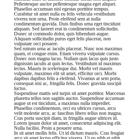
Pellentesque auctor pellentesque magna eget aliquet.
Phasellus accumsan nisl egestas porttitor tempus.
Curabitur sit amet nulla eu felis vehicula vestibulum
viverra non urna. Proin eleifend sem at nulla
condimentum gravida. Duis finibus urna eget tincidunt
aliquam. Sed laoreet erat in condimentum sollicitudin.
Donec ut commodo dolor, quis bibendum augue.
Aliquam sollicitudin purus eget felis placerat, non
vulputate orci posuere.
Sed rutrum urna ac iaculis placerat. Nunc non maximus
quam, et congue enim. Etiam viverra vulputate cursus.
Donec non magna lacus. Nullam quis lacus quis justo
dignissim iaculis at quis lectus. Vestibulum id maximus
lectus. Mauris in scelerisque dui. Morbi vel mauris
vulputate, maximus elit sit amet, efficitur orci. Morbi
dapibus dapibus felis a eleifend. Vivamus at sem porta,
consequat nisi ac, fringilla felis. Donec gravida suscipit
luctus.
Suspendisse mattis sed turpis sit amet porttitor. Maecenas
pharetra tellus non sagittis auctor. Suspendisse accumsan
augue ut est tincidunt, a maximus nulla imperdiet.
Phasellus condimentum, orci eu ultrices cursus, arcu
velit molestie arcu, ac faucibus libero tellus non magna.
Cras porta suscipit diam, in fringilla augue ultrices id.
Lorem ipsum dolor sit amet, consectetur adipiscing elit.
Nulla facilisi. Proin a posuere urna.
In sit amet mollis felis. Ut id dictum mauris. Cras feugiat
arcu sit amet lectus efficitur viverra. Ut eu nibh et nibh