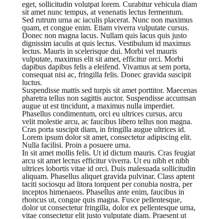
eget, sollicitudin volutpat lorem. Curabitur vehicula diam
sit amet nunc tempus, at venenatis lectus fermentum.
Sed rutrum urna ac iaculis placerat. Nunc non maximus
quam, et congue enim. Etiam viverra vulputate cursus.
Donec non magna lacus. Nullam quis lacus quis justo
dignissim iaculis at quis lectus. Vestibulum id maximus
lectus. Mauris in scelerisque dui. Morbi vel mauris
vulputate, maximus elit sit amet, efficitur orci. Morbi
dapibus dapibus felis a eleifend. Vivamus at sem porta,
consequat nisi ac, fringilla felis. Donec gravida suscipit
luctus.
Suspendisse mattis sed turpis sit amet porttitor. Maecenas
pharetra tellus non sagittis auctor. Suspendisse accumsan
augue ut est tincidunt, a maximus nulla imperdiet.
Phasellus condimentum, orci eu ultrices cursus, arcu
velit molestie arcu, ac faucibus libero tellus non magna.
Cras porta suscipit diam, in fringilla augue ultrices id.
Lorem ipsum dolor sit amet, consectetur adipiscing elit.
Nulla facilisi. Proin a posuere urna.
In sit amet mollis felis. Ut id dictum mauris. Cras feugiat
arcu sit amet lectus efficitur viverra. Ut eu nibh et nibh
ultrices lobortis vitae id orci. Duis malesuada sollicitudin
aliquam. Phasellus aliquet gravida pulvinar. Class aptent
taciti sociosqu ad litora torquent per conubia nostra, per
inceptos himenaeos. Phasellus ante enim, faucibus in
rhoncus ut, congue quis magna. Fusce pellentesque,
dolor ut consectetur fringilla, dolor ex pellentesque urna,
vitae consectetur elit justo vulputate diam. Praesent ut