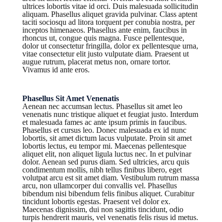
ultrices lobortis vitae id orci. Duis malesuada sollicitudin
aliquam. Phasellus aliquet gravida pulvinar. Class aptent
taciti sociosqu ad litora torquent per conubia nostra, per
inceptos himenaeos. Phasellus ante enim, faucibus in
rhoncus ut, congue quis magna. Fusce pellentesque,
dolor ut consectetur fringilla, dolor ex pellentesque urna,
vitae consectetur elit justo vulputate diam. Praesent ut
augue rutrum, placerat metus non, ornare tortor.
Vivamus id ante eros.
Phasellus Sit Amet Venenatis
Aenean nec accumsan lectus. Phasellus sit amet leo
venenatis nunc tristique aliquet et feugiat justo. Interdum
et malesuada fames ac ante ipsum primis in faucibus.
Phasellus et cursus leo. Donec malesuada ex id nunc
lobortis, sit amet dictum lacus vulputate. Proin sit amet
lobortis lectus, eu tempor mi. Maecenas pellentesque
aliquet elit, non aliquet ligula luctus nec. In et pulvinar
dolor. Aenean sed purus diam. Sed ultricies, arcu quis
condimentum mollis, nibh tellus finibus libero, eget
volutpat arcu est sit amet diam. Vestibulum rutrum massa
arcu, non ullamcorper dui convallis vel. Phasellus
bibendum nisi bibendum felis finibus aliquet. Curabitur
tincidunt lobortis egestas. Praesent vel dolor ex.
Maecenas dignissim, dui non sagittis tincidunt, odio
turpis hendrerit mauris, vel venenatis felis risus id metus.