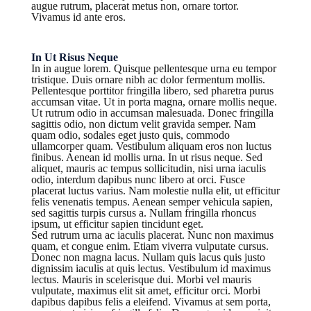
augue rutrum, placerat metus non, ornare tortor.
Vivamus id ante eros.
In Ut Risus Neque
In in augue lorem. Quisque pellentesque urna eu tempor
tristique. Duis ornare nibh ac dolor fermentum mollis.
Pellentesque porttitor fringilla libero, sed pharetra purus
accumsan vitae. Ut in porta magna, ornare mollis neque.
Ut rutrum odio in accumsan malesuada. Donec fringilla
sagittis odio, non dictum velit gravida semper. Nam
quam odio, sodales eget justo quis, commodo
ullamcorper quam. Vestibulum aliquam eros non luctus
finibus. Aenean id mollis urna. In ut risus neque. Sed
aliquet, mauris ac tempus sollicitudin, nisi urna iaculis
odio, interdum dapibus nunc libero at orci. Fusce
placerat luctus varius. Nam molestie nulla elit, ut efficitur
felis venenatis tempus. Aenean semper vehicula sapien,
sed sagittis turpis cursus a. Nullam fringilla rhoncus
ipsum, ut efficitur sapien tincidunt eget.
Sed rutrum urna ac iaculis placerat. Nunc non maximus
quam, et congue enim. Etiam viverra vulputate cursus.
Donec non magna lacus. Nullam quis lacus quis justo
dignissim iaculis at quis lectus. Vestibulum id maximus
lectus. Mauris in scelerisque dui. Morbi vel mauris
vulputate, maximus elit sit amet, efficitur orci. Morbi
dapibus dapibus felis a eleifend. Vivamus at sem porta,