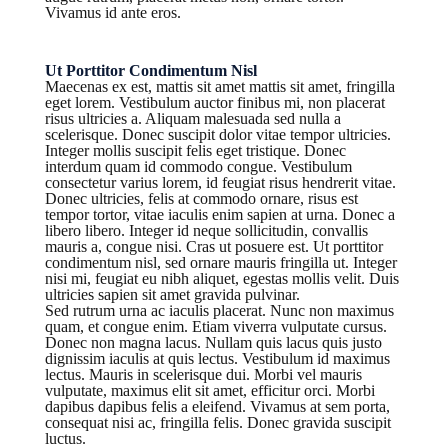
Vivamus id ante eros.
Ut Porttitor Condimentum Nisl
Maecenas ex est, mattis sit amet mattis sit amet, fringilla
eget lorem. Vestibulum auctor finibus mi, non placerat
risus ultricies a. Aliquam malesuada sed nulla a
scelerisque. Donec suscipit dolor vitae tempor ultricies.
Integer mollis suscipit felis eget tristique. Donec
interdum quam id commodo congue. Vestibulum
consectetur varius lorem, id feugiat risus hendrerit vitae.
Donec ultricies, felis at commodo ornare, risus est
tempor tortor, vitae iaculis enim sapien at urna. Donec a
libero libero. Integer id neque sollicitudin, convallis
mauris a, congue nisi. Cras ut posuere est. Ut porttitor
condimentum nisl, sed ornare mauris fringilla ut. Integer
nisi mi, feugiat eu nibh aliquet, egestas mollis velit. Duis
ultricies sapien sit amet gravida pulvinar.
Sed rutrum urna ac iaculis placerat. Nunc non maximus
quam, et congue enim. Etiam viverra vulputate cursus.
Donec non magna lacus. Nullam quis lacus quis justo
dignissim iaculis at quis lectus. Vestibulum id maximus
lectus. Mauris in scelerisque dui. Morbi vel mauris
vulputate, maximus elit sit amet, efficitur orci. Morbi
dapibus dapibus felis a eleifend. Vivamus at sem porta,
consequat nisi ac, fringilla felis. Donec gravida suscipit
luctus.