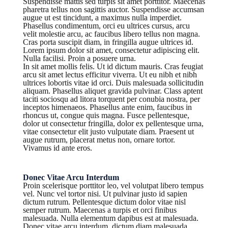
Suspendisse mattis sed turpis sit amet porttitor. Maecenas
pharetra tellus non sagittis auctor. Suspendisse accumsan
augue ut est tincidunt, a maximus nulla imperdiet.
Phasellus condimentum, orci eu ultrices cursus, arcu
velit molestie arcu, ac faucibus libero tellus non magna.
Cras porta suscipit diam, in fringilla augue ultrices id.
Lorem ipsum dolor sit amet, consectetur adipiscing elit.
Nulla facilisi. Proin a posuere urna.
In sit amet mollis felis. Ut id dictum mauris. Cras feugiat
arcu sit amet lectus efficitur viverra. Ut eu nibh et nibh
ultrices lobortis vitae id orci. Duis malesuada sollicitudin
aliquam. Phasellus aliquet gravida pulvinar. Class aptent
taciti sociosqu ad litora torquent per conubia nostra, per
inceptos himenaeos. Phasellus ante enim, faucibus in
rhoncus ut, congue quis magna. Fusce pellentesque,
dolor ut consectetur fringilla, dolor ex pellentesque urna,
vitae consectetur elit justo vulputate diam. Praesent ut
augue rutrum, placerat metus non, ornare tortor.
Vivamus id ante eros.
Donec Vitae Arcu Interdum
Proin scelerisque porttitor leo, vel volutpat libero tempus
vel. Nunc vel tortor nisi. Ut pulvinar justo id sapien
dictum rutrum. Pellentesque dictum dolor vitae nisl
semper rutrum. Maecenas a turpis et orci finibus
malesuada. Nulla elementum dapibus est at malesuada.
Donec vitae arcu interdum, dictum diam malesuada,