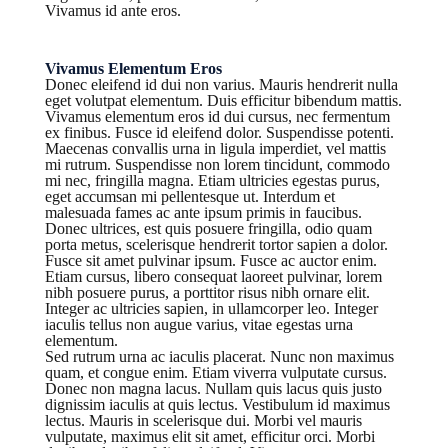
Vivamus id ante eros.
Vivamus Elementum Eros
Donec eleifend id dui non varius. Mauris hendrerit nulla
eget volutpat elementum. Duis efficitur bibendum mattis.
Vivamus elementum eros id dui cursus, nec fermentum
ex finibus. Fusce id eleifend dolor. Suspendisse potenti.
Maecenas convallis urna in ligula imperdiet, vel mattis
mi rutrum. Suspendisse non lorem tincidunt, commodo
mi nec, fringilla magna. Etiam ultricies egestas purus,
eget accumsan mi pellentesque ut. Interdum et
malesuada fames ac ante ipsum primis in faucibus.
Donec ultrices, est quis posuere fringilla, odio quam
porta metus, scelerisque hendrerit tortor sapien a dolor.
Fusce sit amet pulvinar ipsum. Fusce ac auctor enim.
Etiam cursus, libero consequat laoreet pulvinar, lorem
nibh posuere purus, a porttitor risus nibh ornare elit.
Integer ac ultricies sapien, in ullamcorper leo. Integer
iaculis tellus non augue varius, vitae egestas urna
elementum.
Sed rutrum urna ac iaculis placerat. Nunc non maximus
quam, et congue enim. Etiam viverra vulputate cursus.
Donec non magna lacus. Nullam quis lacus quis justo
dignissim iaculis at quis lectus. Vestibulum id maximus
lectus. Mauris in scelerisque dui. Morbi vel mauris
vulputate, maximus elit sit amet, efficitur orci. Morbi