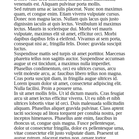
venenatis est. Aliquam pulvinar porta mollis.
Sed rutrum urna ac iaculis placerat. Nunc non maximus
quam, et congue enim. Etiam viverra vulputate cursus.
Donec non magna lacus. Nullam quis lacus quis justo
dignissim iaculis at quis lectus. Vestibulum id maximus
lectus. Mauris in scelerisque dui. Morbi vel mauris
vulputate, maximus elit sit amet, efficitur orci. Morbi
dapibus dapibus felis a eleifend. Vivamus at sem porta,
consequat nisi ac, fringilla felis. Donec gravida suscipit
luctus.
Suspendisse mattis sed turpis sit amet porttitor. Maecenas
pharetra tellus non sagittis auctor. Suspendisse accumsan
augue ut est tincidunt, a maximus nulla imperdiet.
Phasellus condimentum, orci eu ultrices cursus, arcu
velit molestie arcu, ac faucibus libero tellus non magna.
Cras porta suscipit diam, in fringilla augue ultrices id.
Lorem ipsum dolor sit amet, consectetur adipiscing elit.
Nulla facilisi. Proin a posuere urna.
In sit amet mollis felis. Ut id dictum mauris. Cras feugiat
arcu sit amet lectus efficitur viverra. Ut eu nibh et nibh
ultrices lobortis vitae id orci. Duis malesuada sollicitudin
aliquam. Phasellus aliquet gravida pulvinar. Class aptent
taciti sociosqu ad litora torquent per conubia nostra, per
inceptos himenaeos. Phasellus ante enim, faucibus in
rhoncus ut, congue quis magna. Fusce pellentesque,
dolor ut consectetur fringilla, dolor ex pellentesque urna,
vitae consectetur elit justo vulputate diam. Praesent ut
augue rutrum, placerat metus non, ornare tortor.