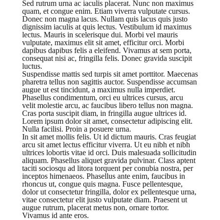
Sed rutrum urna ac iaculis placerat. Nunc non maximus
quam, et congue enim. Etiam viverra vulputate cursus.
Donec non magna lacus. Nullam quis lacus quis justo
dignissim iaculis at quis lectus. Vestibulum id maximus
lectus. Mauris in scelerisque dui. Morbi vel mauris
vulputate, maximus elit sit amet, efficitur orci. Morbi
dapibus dapibus felis a eleifend. Vivamus at sem porta,
consequat nisi ac, fringilla felis. Donec gravida suscipit
luctus.
Suspendisse mattis sed turpis sit amet porttitor. Maecenas
pharetra tellus non sagittis auctor. Suspendisse accumsan
augue ut est tincidunt, a maximus nulla imperdiet.
Phasellus condimentum, orci eu ultrices cursus, arcu
velit molestie arcu, ac faucibus libero tellus non magna.
Cras porta suscipit diam, in fringilla augue ultrices id.
Lorem ipsum dolor sit amet, consectetur adipiscing elit.
Nulla facilisi. Proin a posuere urna.
In sit amet mollis felis. Ut id dictum mauris. Cras feugiat
arcu sit amet lectus efficitur viverra. Ut eu nibh et nibh
ultrices lobortis vitae id orci. Duis malesuada sollicitudin
aliquam. Phasellus aliquet gravida pulvinar. Class aptent
taciti sociosqu ad litora torquent per conubia nostra, per
inceptos himenaeos. Phasellus ante enim, faucibus in
rhoncus ut, congue quis magna. Fusce pellentesque,
dolor ut consectetur fringilla, dolor ex pellentesque urna,
vitae consectetur elit justo vulputate diam. Praesent ut
augue rutrum, placerat metus non, ornare tortor.
Vivamus id ante eros.