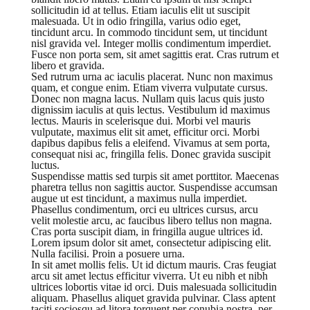
sollicitudin id at tellus. Etiam iaculis elit ut suscipit
malesuada. Ut in odio fringilla, varius odio eget,
tincidunt arcu. In commodo tincidunt sem, ut tincidunt
nisl gravida vel. Integer mollis condimentum imperdiet.
Fusce non porta sem, sit amet sagittis erat. Cras rutrum et
libero et gravida.
Sed rutrum urna ac iaculis placerat. Nunc non maximus
quam, et congue enim. Etiam viverra vulputate cursus.
Donec non magna lacus. Nullam quis lacus quis justo
dignissim iaculis at quis lectus. Vestibulum id maximus
lectus. Mauris in scelerisque dui. Morbi vel mauris
vulputate, maximus elit sit amet, efficitur orci. Morbi
dapibus dapibus felis a eleifend. Vivamus at sem porta,
consequat nisi ac, fringilla felis. Donec gravida suscipit
luctus.
Suspendisse mattis sed turpis sit amet porttitor. Maecenas
pharetra tellus non sagittis auctor. Suspendisse accumsan
augue ut est tincidunt, a maximus nulla imperdiet.
Phasellus condimentum, orci eu ultrices cursus, arcu
velit molestie arcu, ac faucibus libero tellus non magna.
Cras porta suscipit diam, in fringilla augue ultrices id.
Lorem ipsum dolor sit amet, consectetur adipiscing elit.
Nulla facilisi. Proin a posuere urna.
In sit amet mollis felis. Ut id dictum mauris. Cras feugiat
arcu sit amet lectus efficitur viverra. Ut eu nibh et nibh
ultrices lobortis vitae id orci. Duis malesuada sollicitudin
aliquam. Phasellus aliquet gravida pulvinar. Class aptent
taciti sociosqu ad litora torquent per conubia nostra, per