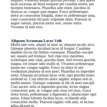
aliquam. Phasellus aliquet gravida pulvinar. Class aptent
taciti sociosqu ad litora torquent per conubia nostra, per
inceptos himenaeos. Phasellus ante enim, faucibus in
rhoncus ut, congue quis magna. Fusce pellentesque,
dolor ut consectetur fringilla, dolor ex pellentesque urna,
vitae consectetur elit justo vulputate diam. Praesent ut
augue rutrum, placerat metus non, ornare tortor.
Vivamus id ante eros.
Aliquam Accumsan Lacus Velit
Morbi ante sem, aliquet ut nunc ut, aliquam iaculis arcu.
Quisque pharetra tincidunt lacus id feugiat. Curabitur
dapibus est eu elit finibus consequat. Phasellus suscipit
nec mauris sed tristique. Sed vitae eros maximus,
scelerisque ante vitae, gravida diam. Sed viverra gravida
magna, vel ornare odio mollis ut. Vivamus pellentesque
ipsum nec congue sagittis. Fusce eu dolor in nisl
vestibulum pharetra id non justo. Phasellus eu imperdiet
enim. Aliquam accumsan lacus velit, eget gravida turpis
eleifend eu. Cras ultricies dolor sagittis, tempus sem at,
mollis mauris. Quisque vulputate ut elit sit amet suscipit.
Cras auctor, urna ut dignissim gravida, lectus magna
consectetur ante, ac congue ante risus vel risus. Fusce
dolor lorem, pellentesque a dignissim a, ullamcorper eget
purus. Etiam lobortis facilisis lacus, ut blandit odio
consectetur mollis. Praesent sagittis velit ante, ut lacinia
tellus dictum ut.