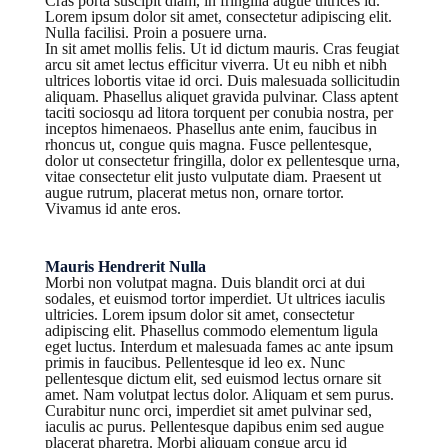
Cras porta suscipit diam, in fringilla augue ultrices id.
Lorem ipsum dolor sit amet, consectetur adipiscing elit.
Nulla facilisi. Proin a posuere urna.
In sit amet mollis felis. Ut id dictum mauris. Cras feugiat
arcu sit amet lectus efficitur viverra. Ut eu nibh et nibh
ultrices lobortis vitae id orci. Duis malesuada sollicitudin
aliquam. Phasellus aliquet gravida pulvinar. Class aptent
taciti sociosqu ad litora torquent per conubia nostra, per
inceptos himenaeos. Phasellus ante enim, faucibus in
rhoncus ut, congue quis magna. Fusce pellentesque,
dolor ut consectetur fringilla, dolor ex pellentesque urna,
vitae consectetur elit justo vulputate diam. Praesent ut
augue rutrum, placerat metus non, ornare tortor.
Vivamus id ante eros.
Mauris Hendrerit Nulla
Morbi non volutpat magna. Duis blandit orci at dui
sodales, et euismod tortor imperdiet. Ut ultrices iaculis
ultricies. Lorem ipsum dolor sit amet, consectetur
adipiscing elit. Phasellus commodo elementum ligula
eget luctus. Interdum et malesuada fames ac ante ipsum
primis in faucibus. Pellentesque id leo ex. Nunc
pellentesque dictum elit, sed euismod lectus ornare sit
amet. Nam volutpat lectus dolor. Aliquam et sem purus.
Curabitur nunc orci, imperdiet sit amet pulvinar sed,
iaculis ac purus. Pellentesque dapibus enim sed augue
placerat pharetra. Morbi aliquam congue arcu id