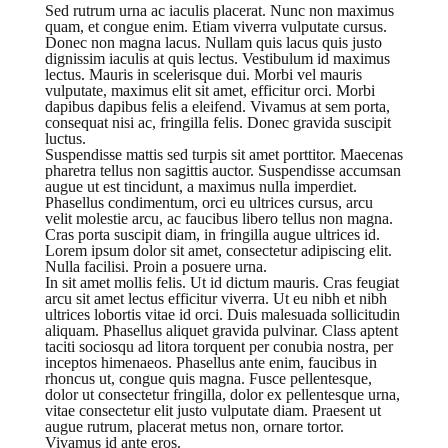
Sed rutrum urna ac iaculis placerat. Nunc non maximus
quam, et congue enim. Etiam viverra vulputate cursus.
Donec non magna lacus. Nullam quis lacus quis justo
dignissim iaculis at quis lectus. Vestibulum id maximus
lectus. Mauris in scelerisque dui. Morbi vel mauris
vulputate, maximus elit sit amet, efficitur orci. Morbi
dapibus dapibus felis a eleifend. Vivamus at sem porta,
consequat nisi ac, fringilla felis. Donec gravida suscipit
luctus.
Suspendisse mattis sed turpis sit amet porttitor. Maecenas
pharetra tellus non sagittis auctor. Suspendisse accumsan
augue ut est tincidunt, a maximus nulla imperdiet.
Phasellus condimentum, orci eu ultrices cursus, arcu
velit molestie arcu, ac faucibus libero tellus non magna.
Cras porta suscipit diam, in fringilla augue ultrices id.
Lorem ipsum dolor sit amet, consectetur adipiscing elit.
Nulla facilisi. Proin a posuere urna.
In sit amet mollis felis. Ut id dictum mauris. Cras feugiat
arcu sit amet lectus efficitur viverra. Ut eu nibh et nibh
ultrices lobortis vitae id orci. Duis malesuada sollicitudin
aliquam. Phasellus aliquet gravida pulvinar. Class aptent
taciti sociosqu ad litora torquent per conubia nostra, per
inceptos himenaeos. Phasellus ante enim, faucibus in
rhoncus ut, congue quis magna. Fusce pellentesque,
dolor ut consectetur fringilla, dolor ex pellentesque urna,
vitae consectetur elit justo vulputate diam. Praesent ut
augue rutrum, placerat metus non, ornare tortor.
Vivamus id ante eros.