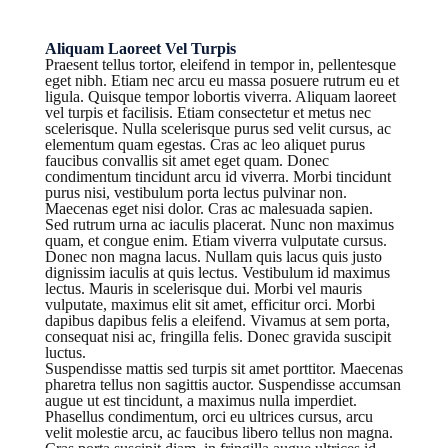
Aliquam Laoreet Vel Turpis
Praesent tellus tortor, eleifend in tempor in, pellentesque
eget nibh. Etiam nec arcu eu massa posuere rutrum eu et
ligula. Quisque tempor lobortis viverra. Aliquam laoreet
vel turpis et facilisis. Etiam consectetur et metus nec
scelerisque. Nulla scelerisque purus sed velit cursus, ac
elementum quam egestas. Cras ac leo aliquet purus
faucibus convallis sit amet eget quam. Donec
condimentum tincidunt arcu id viverra. Morbi tincidunt
purus nisi, vestibulum porta lectus pulvinar non.
Maecenas eget nisi dolor. Cras ac malesuada sapien.
Sed rutrum urna ac iaculis placerat. Nunc non maximus
quam, et congue enim. Etiam viverra vulputate cursus.
Donec non magna lacus. Nullam quis lacus quis justo
dignissim iaculis at quis lectus. Vestibulum id maximus
lectus. Mauris in scelerisque dui. Morbi vel mauris
vulputate, maximus elit sit amet, efficitur orci. Morbi
dapibus dapibus felis a eleifend. Vivamus at sem porta,
consequat nisi ac, fringilla felis. Donec gravida suscipit
luctus.
Suspendisse mattis sed turpis sit amet porttitor. Maecenas
pharetra tellus non sagittis auctor. Suspendisse accumsan
augue ut est tincidunt, a maximus nulla imperdiet.
Phasellus condimentum, orci eu ultrices cursus, arcu
velit molestie arcu, ac faucibus libero tellus non magna.