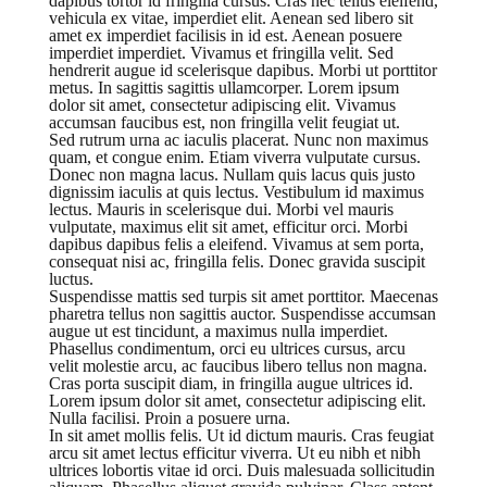
dapibus tortor id fringilla cursus. Cras nec tellus eleifend,
vehicula ex vitae, imperdiet elit. Aenean sed libero sit
amet ex imperdiet facilisis in id est. Aenean posuere
imperdiet imperdiet. Vivamus et fringilla velit. Sed
hendrerit augue id scelerisque dapibus. Morbi ut porttitor
metus. In sagittis sagittis ullamcorper. Lorem ipsum
dolor sit amet, consectetur adipiscing elit. Vivamus
accumsan faucibus est, non fringilla velit feugiat ut.
Sed rutrum urna ac iaculis placerat. Nunc non maximus
quam, et congue enim. Etiam viverra vulputate cursus.
Donec non magna lacus. Nullam quis lacus quis justo
dignissim iaculis at quis lectus. Vestibulum id maximus
lectus. Mauris in scelerisque dui. Morbi vel mauris
vulputate, maximus elit sit amet, efficitur orci. Morbi
dapibus dapibus felis a eleifend. Vivamus at sem porta,
consequat nisi ac, fringilla felis. Donec gravida suscipit
luctus.
Suspendisse mattis sed turpis sit amet porttitor. Maecenas
pharetra tellus non sagittis auctor. Suspendisse accumsan
augue ut est tincidunt, a maximus nulla imperdiet.
Phasellus condimentum, orci eu ultrices cursus, arcu
velit molestie arcu, ac faucibus libero tellus non magna.
Cras porta suscipit diam, in fringilla augue ultrices id.
Lorem ipsum dolor sit amet, consectetur adipiscing elit.
Nulla facilisi. Proin a posuere urna.
In sit amet mollis felis. Ut id dictum mauris. Cras feugiat
arcu sit amet lectus efficitur viverra. Ut eu nibh et nibh
ultrices lobortis vitae id orci. Duis malesuada sollicitudin