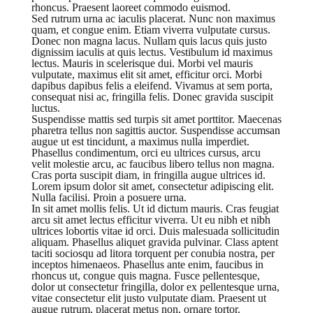
rhoncus. Praesent laoreet commodo euismod.
Sed rutrum urna ac iaculis placerat. Nunc non maximus
quam, et congue enim. Etiam viverra vulputate cursus.
Donec non magna lacus. Nullam quis lacus quis justo
dignissim iaculis at quis lectus. Vestibulum id maximus
lectus. Mauris in scelerisque dui. Morbi vel mauris
vulputate, maximus elit sit amet, efficitur orci. Morbi
dapibus dapibus felis a eleifend. Vivamus at sem porta,
consequat nisi ac, fringilla felis. Donec gravida suscipit
luctus.
Suspendisse mattis sed turpis sit amet porttitor. Maecenas
pharetra tellus non sagittis auctor. Suspendisse accumsan
augue ut est tincidunt, a maximus nulla imperdiet.
Phasellus condimentum, orci eu ultrices cursus, arcu
velit molestie arcu, ac faucibus libero tellus non magna.
Cras porta suscipit diam, in fringilla augue ultrices id.
Lorem ipsum dolor sit amet, consectetur adipiscing elit.
Nulla facilisi. Proin a posuere urna.
In sit amet mollis felis. Ut id dictum mauris. Cras feugiat
arcu sit amet lectus efficitur viverra. Ut eu nibh et nibh
ultrices lobortis vitae id orci. Duis malesuada sollicitudin
aliquam. Phasellus aliquet gravida pulvinar. Class aptent
taciti sociosqu ad litora torquent per conubia nostra, per
inceptos himenaeos. Phasellus ante enim, faucibus in
rhoncus ut, congue quis magna. Fusce pellentesque,
dolor ut consectetur fringilla, dolor ex pellentesque urna,
vitae consectetur elit justo vulputate diam. Praesent ut
augue rutrum, placerat metus non, ornare tortor.