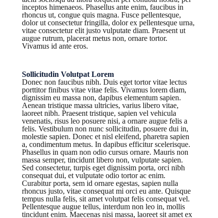
inceptos himenaeos. Phasellus ante enim, faucibus in
rhoncus ut, congue quis magna. Fusce pellentesque,
dolor ut consectetur fringilla, dolor ex pellentesque urna,
vitae consectetur elit justo vulputate diam. Praesent ut
augue rutrum, placerat metus non, ornare tortor.
Vivamus id ante eros.
Sollicitudin Volutpat Lorem
Donec non faucibus nibh. Duis eget tortor vitae lectus
porttitor finibus vitae vitae felis. Vivamus lorem diam,
dignissim eu massa non, dapibus elementum sapien.
Aenean tristique massa ultricies, varius libero vitae,
laoreet nibh. Praesent tristique, sapien vel vehicula
venenatis, risus leo posuere nisi, a ornare augue felis a
felis. Vestibulum non nunc sollicitudin, posuere dui in,
molestie sapien. Donec et nisl eleifend, pharetra sapien
a, condimentum metus. In dapibus efficitur scelerisque.
Phasellus in quam non odio cursus ornare. Mauris non
massa semper, tincidunt libero non, vulputate sapien.
Sed consectetur, turpis eget dignissim porta, orci nibh
consequat dui, et vulputate odio tortor ac enim.
Curabitur porta, sem id ornare egestas, sapien nulla
rhoncus justo, vitae consequat mi orci eu ante. Quisque
tempus nulla felis, sit amet volutpat felis consequat vel.
Pellentesque augue tellus, interdum non leo in, mollis
tincidunt enim. Maecenas nisi massa, laoreet sit amet ex