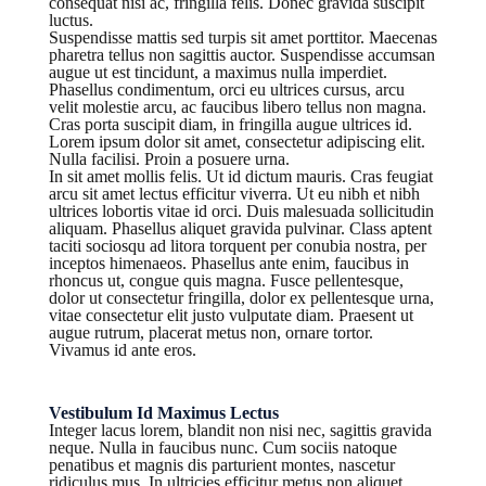
consequat nisi ac, fringilla felis. Donec gravida suscipit
luctus.
Suspendisse mattis sed turpis sit amet porttitor. Maecenas
pharetra tellus non sagittis auctor. Suspendisse accumsan
augue ut est tincidunt, a maximus nulla imperdiet.
Phasellus condimentum, orci eu ultrices cursus, arcu
velit molestie arcu, ac faucibus libero tellus non magna.
Cras porta suscipit diam, in fringilla augue ultrices id.
Lorem ipsum dolor sit amet, consectetur adipiscing elit.
Nulla facilisi. Proin a posuere urna.
In sit amet mollis felis. Ut id dictum mauris. Cras feugiat
arcu sit amet lectus efficitur viverra. Ut eu nibh et nibh
ultrices lobortis vitae id orci. Duis malesuada sollicitudin
aliquam. Phasellus aliquet gravida pulvinar. Class aptent
taciti sociosqu ad litora torquent per conubia nostra, per
inceptos himenaeos. Phasellus ante enim, faucibus in
rhoncus ut, congue quis magna. Fusce pellentesque,
dolor ut consectetur fringilla, dolor ex pellentesque urna,
vitae consectetur elit justo vulputate diam. Praesent ut
augue rutrum, placerat metus non, ornare tortor.
Vivamus id ante eros.
Vestibulum Id Maximus Lectus
Integer lacus lorem, blandit non nisi nec, sagittis gravida
neque. Nulla in faucibus nunc. Cum sociis natoque
penatibus et magnis dis parturient montes, nascetur
ridiculus mus. In ultricies efficitur metus non aliquet.