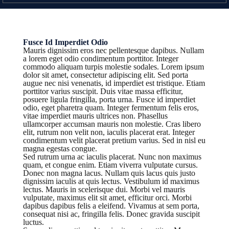
Fusce Id Imperdiet Odio
Mauris dignissim eros nec pellentesque dapibus. Nullam
a lorem eget odio condimentum porttitor. Integer
commodo aliquam turpis molestie sodales. Lorem ipsum
dolor sit amet, consectetur adipiscing elit. Sed porta
augue nec nisi venenatis, id imperdiet est tristique. Etiam
porttitor varius suscipit. Duis vitae massa efficitur,
posuere ligula fringilla, porta urna. Fusce id imperdiet
odio, eget pharetra quam. Integer fermentum felis eros,
vitae imperdiet mauris ultrices non. Phasellus
ullamcorper accumsan mauris non molestie. Cras libero
elit, rutrum non velit non, iaculis placerat erat. Integer
condimentum velit placerat pretium varius. Sed in nisl eu
magna egestas congue.
Sed rutrum urna ac iaculis placerat. Nunc non maximus
quam, et congue enim. Etiam viverra vulputate cursus.
Donec non magna lacus. Nullam quis lacus quis justo
dignissim iaculis at quis lectus. Vestibulum id maximus
lectus. Mauris in scelerisque dui. Morbi vel mauris
vulputate, maximus elit sit amet, efficitur orci. Morbi
dapibus dapibus felis a eleifend. Vivamus at sem porta,
consequat nisi ac, fringilla felis. Donec gravida suscipit
luctus.