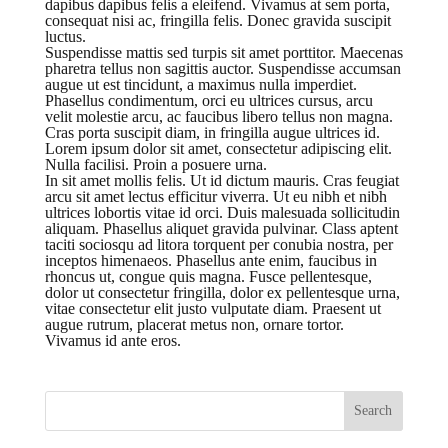
dapibus dapibus felis a eleifend. Vivamus at sem porta,
consequat nisi ac, fringilla felis. Donec gravida suscipit
luctus.
Suspendisse mattis sed turpis sit amet porttitor. Maecenas
pharetra tellus non sagittis auctor. Suspendisse accumsan
augue ut est tincidunt, a maximus nulla imperdiet.
Phasellus condimentum, orci eu ultrices cursus, arcu
velit molestie arcu, ac faucibus libero tellus non magna.
Cras porta suscipit diam, in fringilla augue ultrices id.
Lorem ipsum dolor sit amet, consectetur adipiscing elit.
Nulla facilisi. Proin a posuere urna.
In sit amet mollis felis. Ut id dictum mauris. Cras feugiat
arcu sit amet lectus efficitur viverra. Ut eu nibh et nibh
ultrices lobortis vitae id orci. Duis malesuada sollicitudin
aliquam. Phasellus aliquet gravida pulvinar. Class aptent
taciti sociosqu ad litora torquent per conubia nostra, per
inceptos himenaeos. Phasellus ante enim, faucibus in
rhoncus ut, congue quis magna. Fusce pellentesque,
dolor ut consectetur fringilla, dolor ex pellentesque urna,
vitae consectetur elit justo vulputate diam. Praesent ut
augue rutrum, placerat metus non, ornare tortor.
Vivamus id ante eros.
Search