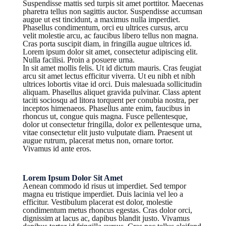
Suspendisse mattis sed turpis sit amet porttitor. Maecenas
pharetra tellus non sagittis auctor. Suspendisse accumsan
augue ut est tincidunt, a maximus nulla imperdiet.
Phasellus condimentum, orci eu ultrices cursus, arcu
velit molestie arcu, ac faucibus libero tellus non magna.
Cras porta suscipit diam, in fringilla augue ultrices id.
Lorem ipsum dolor sit amet, consectetur adipiscing elit.
Nulla facilisi. Proin a posuere urna.
In sit amet mollis felis. Ut id dictum mauris. Cras feugiat
arcu sit amet lectus efficitur viverra. Ut eu nibh et nibh
ultrices lobortis vitae id orci. Duis malesuada sollicitudin
aliquam. Phasellus aliquet gravida pulvinar. Class aptent
taciti sociosqu ad litora torquent per conubia nostra, per
inceptos himenaeos. Phasellus ante enim, faucibus in
rhoncus ut, congue quis magna. Fusce pellentesque,
dolor ut consectetur fringilla, dolor ex pellentesque urna,
vitae consectetur elit justo vulputate diam. Praesent ut
augue rutrum, placerat metus non, ornare tortor.
Vivamus id ante eros.
Lorem Ipsum Dolor Sit Amet
Aenean commodo id risus ut imperdiet. Sed tempor
magna eu tristique imperdiet. Duis lacinia vel leo a
efficitur. Vestibulum placerat est dolor, molestie
condimentum metus rhoncus egestas. Cras dolor orci,
dignissim at lacus ac, dapibus blandit justo. Vivamus